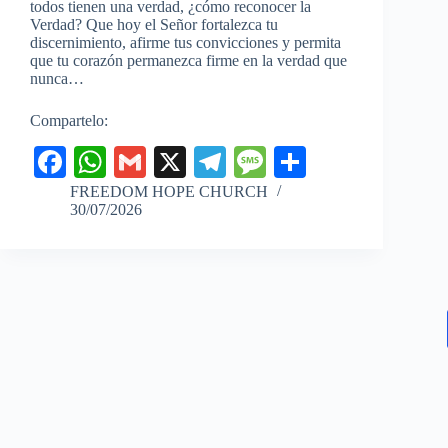
todos tienen una verdad, ¿cómo reconocer la
Verdad? Que hoy el Señor fortalezca tu
discernimiento, afirme tus convicciones y permita
que tu corazón permanezca firme en la verdad que
nunca…
Compartelo:
Fa
W
G
X
Te
M
C
ce
ha
m
le
es
o
FREEDOM HOPE CHURCH
30/07/2026
bo
ts
ail
gr
sa
m
ok
A
a
ge
pa
pp
m
rti
r