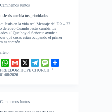
r
Caminemos Juntos
o Jesús cambia tus prioridades
ie: Jesús en la vida real Mensaje del Día – 22
io de 2026 Cuando Jesús cambia tus
dades «` Que hoy el Señor te ayude a
cer qué cosas están ocupando el primer
 en tu corazón…
rtelo:
Fa
W
G
X
Te
M
C
ce
ha
m
le
es
o
FREEDOM HOPE CHURCH
01/08/2026
bo
ts
ail
gr
sa
m
ok
A
a
ge
pa
pp
m
rti
r
Caminemos Juntos