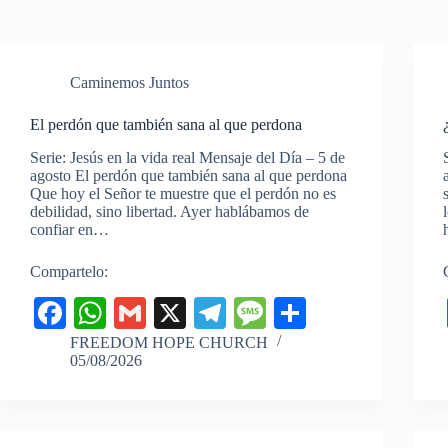
Caminemos Juntos
El perdón que también sana al que perdona
Serie: Jesús en la vida real Mensaje del Día – 5 de
agosto El perdón que también sana al que perdona
Que hoy el Señor te muestre que el perdón no es
debilidad, sino libertad. Ayer hablábamos de
confiar en…
Compartelo:
Fa
W
G
X
Te
M
C
ce
ha
m
le
es
o
FREEDOM HOPE CHURCH
05/08/2026
bo
ts
ail
gr
sa
m
ok
A
a
ge
pa
pp
m
rti