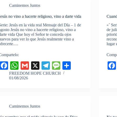
r
Caminemos Juntos
Jesús no vino a hacerte religioso, vino a darte vida
Cuand
Serie: Jesús en la vida real Mensaje del Día – 1 de
«` Ser
agosto Jesús no vino a hacerte religioso, vino a
de jul
darte vida Que hoy el Señor te conceda ojos
priori
nuevos para ver lo que Jesús realmente vino a
recono
ofrecerte.…
lugar
Compartelo:
Compa
Fa
W
G
X
Te
M
C
ce
ha
m
le
es
o
FREEDOM HOPE CHURCH
01/08/2026
bo
ts
ail
gr
sa
m
ok
A
a
ge
pa
pp
m
rti
r
Caminemos Juntos