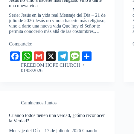
Jesús no vino a hacerte más religioso vino a darte
una nueva vida
Serie: Jesús en la vida real Mensaje del Día – 21 de
julio de 2026 Jesús no vino a hacerte más religioso;
vino a darte una nueva vida Que hoy el Señor te
permita conocerlo más allá de las costumbres,…
Compartelo:
Fa
W
G
X
Te
M
C
ce
ha
m
le
es
o
FREEDOM HOPE CHURCH
01/08/2026
bo
ts
ail
gr
sa
m
ok
A
a
ge
pa
pp
m
rti
r
Caminemos Juntos
Cuando todos tienen una verdad, ¿cómo reconocer
la Verdad?
Mensaje del Día – 17 de julio de 2026 Cuando