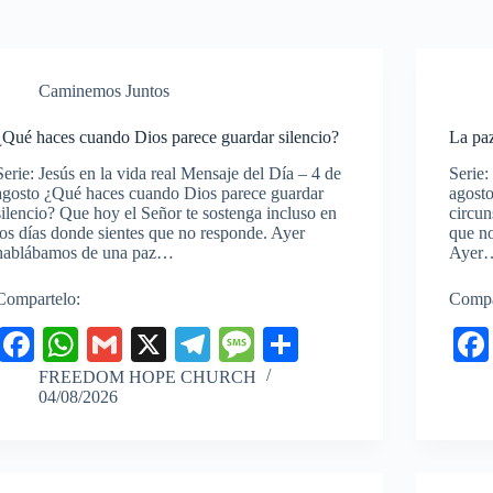
Caminemos Juntos
¿Qué haces cuando Dios parece guardar silencio?
La paz
Serie: Jesús en la vida real Mensaje del Día – 4 de
Serie:
agosto ¿Qué haces cuando Dios parece guardar
agost
silencio? Que hoy el Señor te sostenga incluso en
circun
los días donde sientes que no responde. Ayer
que no
hablábamos de una paz…
Ayer
Compartelo:
Compa
Fa
W
G
X
Te
M
C
ce
ha
m
le
es
o
FREEDOM HOPE CHURCH
04/08/2026
bo
ts
ail
gr
sa
m
ok
A
a
ge
pa
pp
m
rti