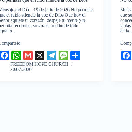
No permitas que el ruido silencie la voz de Dios
No tod
Mensaje del Día – 19 de julio de 2026 No permitas
Mensaj
que el ruido silencie la voz de Dios Que hoy el
que su
Señor aquiete tu corazón, despeje tu mente y te
conced
permita reconocer su voz en medio de todo
tantas
aquello…
en la
Compartelo:
Compa
Fa
W
G
X
Te
M
C
ce
ha
m
le
es
o
FREEDOM HOPE CHURCH
30/07/2026
bo
ts
ail
gr
sa
m
ok
A
a
ge
pa
pp
m
rti
r