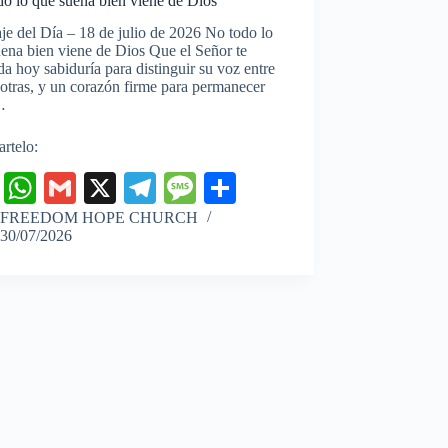
o lo que suena bien viene de Dios
e del Día – 18 de julio de 2026 No todo lo
ena bien viene de Dios Que el Señor te
a hoy sabiduría para distinguir su voz entre
 otras, y un corazón firme para permanecer
…
rtelo:
Fa
W
G
X
Te
M
C
ce
ha
m
le
es
o
FREEDOM HOPE CHURCH
30/07/2026
bo
ts
ail
gr
sa
m
ok
A
a
ge
pa
pp
m
rti
r