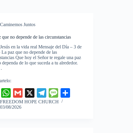
Caminemos Juntos
 que no depende de las circunstancias
 Jesús en la vida real Mensaje del Día – 3 de
o La paz que no depende de las
stancias Que hoy el Señor te regale una paz
 dependa de lo que suceda a tu alrededor.
…
rtelo:
Fa
W
G
X
Te
M
C
ce
ha
m
le
es
o
FREEDOM HOPE CHURCH
03/08/2026
bo
ts
ail
gr
sa
m
ok
A
a
ge
pa
pp
m
rti