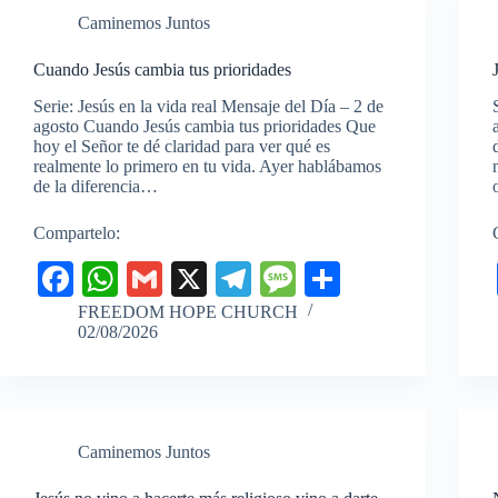
r
Caminemos Juntos
Cuando Jesús cambia tus prioridades
Serie: Jesús en la vida real Mensaje del Día – 2 de
agosto Cuando Jesús cambia tus prioridades Que
hoy el Señor te dé claridad para ver qué es
realmente lo primero en tu vida. Ayer hablábamos
de la diferencia…
Compartelo:
Fa
W
G
X
Te
M
C
ce
ha
m
le
es
o
FREEDOM HOPE CHURCH
02/08/2026
bo
ts
ail
gr
sa
m
ok
A
a
ge
pa
pp
m
rti
r
Caminemos Juntos