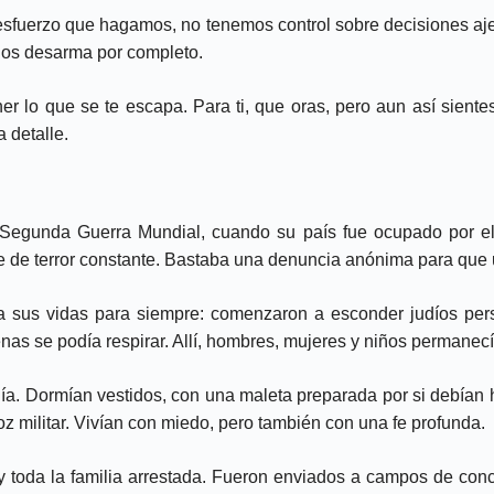
fuerzo que hagamos, no tenemos control sobre decisiones ajen
 nos desarma por completo.
er lo que se te escapa. Para ti, que oras, pero aun así siente
 detalle.
la Segunda Guerra Mundial, cuando su país fue ocupado por el
 de terror constante. Bastaba una denuncia anónima para que u
ría sus vidas para siempre: comenzaron a esconder judíos pe
nas se podía respirar. Allí, hombres, mujeres y niños permanecí
ía. Dormían vestidos, con una maleta preparada por si debían hu
oz militar. Vivían con miedo, pero también con una fe profunda.
 y toda la familia arrestada. Fueron enviados a campos de con