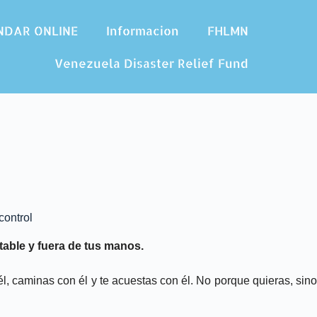
NDAR ONLINE
Informacion
FHLMN
Venezuela Disaster Relief Fund
control
table y fuera de tus manos.
, caminas con él y te acuestas con él. No porque quieras, sino