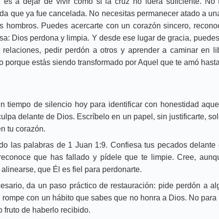
n es a dejar de vivir como si la cruz no fuera suficiente. No
a que ya fue cancelada. No necesitas permanecer atado a una
us hombros. Puedes acercarte con un corazón sincero, recono
sa: Dios perdona y limpia. Y desde ese lugar de gracia, puede
r relaciones, pedir perdón a otros y aprender a caminar en li
no porque estás siendo transformado por Aquel que te amó hasta 
 tiempo de silencio hoy para identificar con honestidad aque
ulpa delante de Dios. Escríbelo en un papel, sin justificarte, s
n tu corazón.
o las palabras de 1 Juan 1:9. Confiesa tus pecados delante d
reconoce que has fallado y pídele que te limpie. Cree, aun
 alinearse, que Él es fiel para perdonarte.
esario, da un paso práctico de restauración: pide perdón a al
 rompe con un hábito que sabes que no honra a Dios. No para 
 fruto de haberlo recibido.