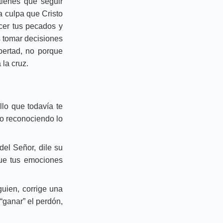
 tienes que seguir
 culpa que Cristo
cer tus pecados y
s tomar decisiones
bertad, no porque
la cruz.
llo que todavía te
olo reconociendo lo
el Señor, dile su
que tus emociones
guien, corrige una
“ganar” el perdón,