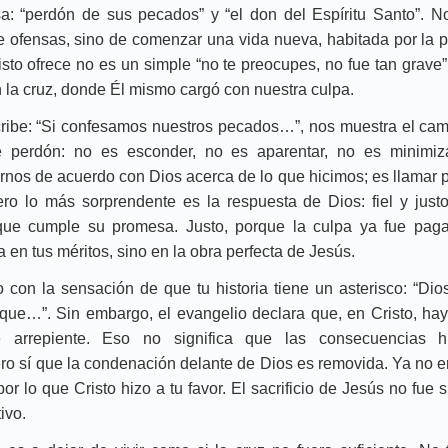
: “perdón de sus pecados” y “el don del Espíritu Santo”. No
de ofensas, sino de comenzar una vida nueva, habitada por la 
sto ofrece no es un simple “no te preocupes, no fue tan grave”,
en la cruz, donde Él mismo cargó con nuestra culpa.
ibe: “Si confesamos nuestros pecados…”, nos muestra el cam
 perdón: no es esconder, no es aparentar, no es minimiza
nos de acuerdo con Dios acerca de lo que hicimos; es llamar 
ro lo más sorprendente es la respuesta de Dios: fiel y just
orque cumple su promesa. Justo, porque la culpa ya fue paga
 en tus méritos, sino en la obra perfecta de Jesús.
 con la sensación de que tu historia tiene un asterisco: “Di
nque…”. Sin embargo, el evangelio declara que, en Cristo, ha
 arrepiente. Eso no significa que las consecuencias 
o sí que la condenación delante de Dios es removida. Ya no er
por lo que Cristo hizo a tu favor. El sacrificio de Jesús no fue s
tivo.