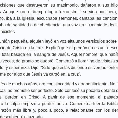
isiones que destruyeron su matrimonio, dañaron a sus hij
. Aunque con el tiempo logró “reconstruir” su vida por fuera,
no. Iba a la iglesia, escuchaba sermones, cantaba las cancio
aba de santidad o de obediencia, una voz en su mente le decía
 hiciste”.
unión pequeña, alguien leyó en voz alta unos versículos sobre
icio de Cristo en la cruz. Explicó que el perdón no es un “descu
a total basada en la sangre de Jesús. Aquel hombre, que hab
 veces, de pronto se quebró. Comenzó a llorar, no de tristeza 
or y esperanza. Dijo: “Si lo que estás diciendo es verdad, ent
me por algo que Jesús ya cargó en la cruz”.
s de muchos años, oró con sinceridad y arrepentimiento. No int
as, no prometió ser perfecto. Solo confesó su pecado delante d
l perdón en Cristo. A partir de ese momento, el pasad
o la culpa empezó a perder fuerza. Comenzó a leer la Biblia 
razón más libre y, poco a poco, a relacionarse con los d
“descubierto” o juzgado.