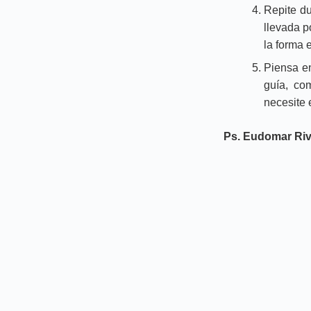
Repite du
llevada p
la forma 
Piensa en
guía, co
necesite 
Ps. Eudomar Riv