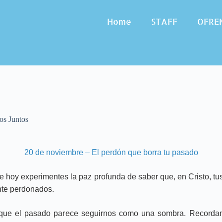
Home
STAFF
OFRE
s Juntos
20 de noviembre – El perdón que borra tu pasado
e hoy experimentes la paz profunda de saber que, en Cristo, 
te perdonados.
 que el pasado parece seguirnos como una sombra. Recorda