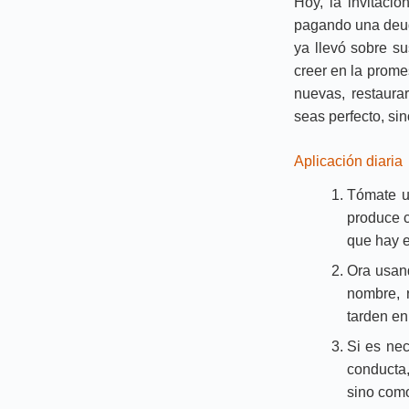
Hoy, la invitació
pagando una deud
ya llevó sobre s
creer en la prome
nuevas, restaura
seas perfecto, si
Aplicación diaria
Tómate un
produce c
que hay e
Ora usand
nombre, 
tarden en
Si es nec
conducta,
sino como