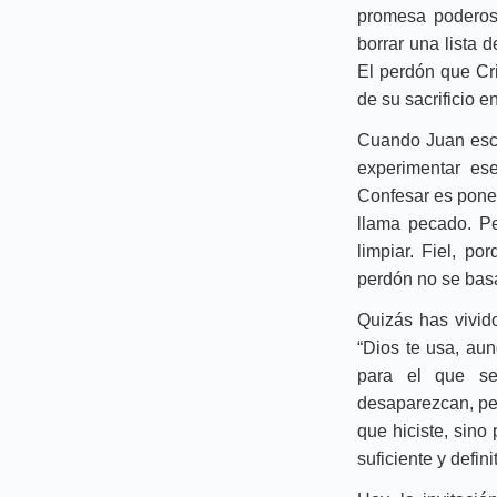
promesa poderosa
borrar una lista 
El perdón que Cri
de su sacrificio 
Cuando Juan escr
experimentar ese
Confesar es poner
llama pecado. Pe
limpiar. Fiel, p
perdón no se basa
Quizás has vivido
“Dios te usa, au
para el que se
desaparezcan, per
que hiciste, sino 
suficiente y defini