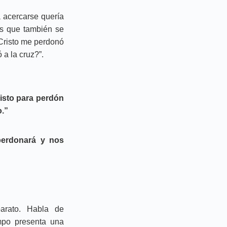
 acercarse quería
as que también se
 Cristo me perdonó
a la cruz?”.
isto para perdón
o.”
perdonará y nos
arato. Habla de
empo presenta una