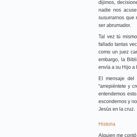
dijimos, decisio
nadie nos acuse
susurrarnos que 
ser abrumador.
Tal vez tú mism
fallado tantas ve
como un juez can
embargo, la Bibl
envía a su Hijo a
El mensaje del 
“arrepiéntete y c
entendemos esto,
escondernos y nos
Jesús en la cruz.
Historia
Alguien me contó 