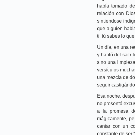
había tomado dec
relación con Dios
sintiéndose indig
que alguien habl
ti, tú sabes lo que
Un día, en una re
y habló del sacrif
sino una limpiez
versículos muchas
una mezcla de dol
seguir castigándo
Esa noche, despué
no presentó excus
a la promesa de
mágicamente, per
cantar con un co
constante de ser 