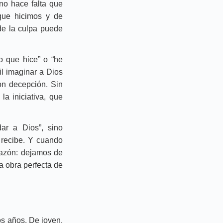
no hace falta que
que hicimos y de
de la culpa puede
 que hice” o “he
il imaginar a Dios
on decepción. Sin
a iniciativa, que
ar a Dios”, sino
e recibe. Y cuando
razón: dejamos de
a obra perfecta de
os años. De joven,