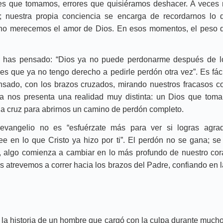
nes que tomamos, errores que quisiéramos deshacer. A veces 
; nuestra propia conciencia se encarga de recordarnos lo 
no merecemos el amor de Dios. En esos momentos, el peso 
o has pensado: “Dios ya no puede perdonarme después de lo
ces que ya no tengo derecho a pedirle perdón otra vez”. Es fác
sado, con los brazos cruzados, mirando nuestros fracasos c
ia nos presenta una realidad muy distinta: un Dios que toma l
 la cruz para abrirnos un camino de perdón completo.
evangelio no es “esfuérzate más para ver si logras agrad
ree en lo que Cristo ya hizo por ti”. El perdón no se gana; s
 algo comienza a cambiar en lo más profundo de nuestro co
 atrevemos a correr hacia los brazos del Padre, confiando en l
la historia de un hombre que cargó con la culpa durante much