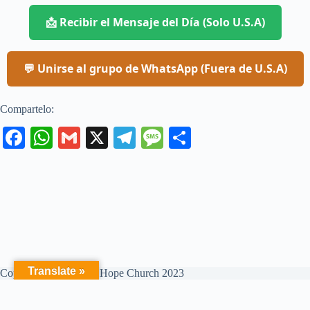
📩 Recibir el Mensaje del Día (Solo U.S.A)
💬 Unirse al grupo de WhatsApp (Fuera de U.S.A)
Compartelo:
Fa
W
G
X
Te
M
C
ce
ha
m
le
es
o
bo
ts
ail
gr
sa
m
ok
A
a
ge
pa
pp
m
rti
r
Translate »
Copyright © Freedom Hope Church 2023