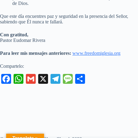
de Dios.
Que este día encuentres paz y seguridad en la presencia del Señor,
sabiendo que Él nunca te fallará.
Con gratitud,
Pastor Eudomar Rivera
Para leer mis mensajes anteriores:
www.freedomiglesia.org
Compartelo:
Fa
W
G
X
Te
M
C
ce
ha
m
le
es
o
bo
ts
ail
gr
sa
m
ok
A
a
ge
pa
pp
m
rti
r