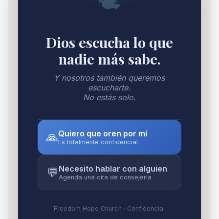
🕊️
Dios escucha lo que
nadie más sabe.
Y nosotros también queremos
escucharte.
No estás solo.
Quiero que oren por mí
🙏
Es totalmente confidencial
Necesito hablar con alguien
💬
Agenda una cita de consejería
Freedom Hope Church · Confidencial